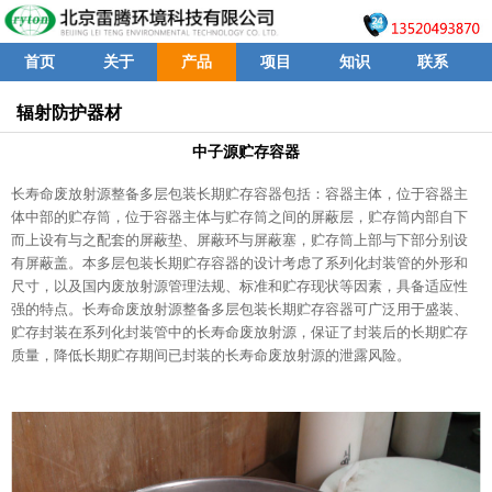
首页
关于
产品
项目
知识
联系
辐射防护器材
中子源贮存容器
长寿命废放射源整备多层包装长期贮存容器包括：容器主体，位于容器主
体中部的贮存筒，位于容器主体与贮存筒之间的屏蔽层，贮存筒内部自下
而上设有与之配套的屏蔽垫、屏蔽环与屏蔽塞，贮存筒上部与下部分别设
有屏蔽盖。本多层包装长期贮存容器的设计考虑了系列化封装管的外形和
尺寸，以及国内废放射源管理法规、标准和贮存现状等因素，具备适应性
强的特点。长寿命废放射源整备多层包装长期贮存容器可广泛用于盛装、
贮存封装在系列化封装管中的长寿命废放射源，保证了封装后的长期贮存
质量，降低长期贮存期间已封装的长寿命废放射源的泄露风险。