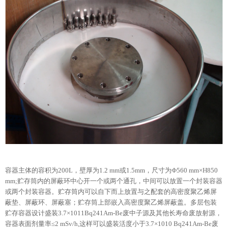
容器主体的容积为200L，壁厚为1.2 mm或1.5mm，尺寸为Ф560 mm×H850
mm;贮存筒内的屏蔽环中心开一个或两个通孔，中间可以放置一个封装容器
或两个封装容器。贮存筒内可以自下而上放置与之配套的高密度聚乙烯屏
蔽垫、屏蔽环、屏蔽塞；贮存筒上部嵌入高密度聚乙烯屏蔽盖。多层包装
贮存容器设计盛装3.7×1011Bq241Am-Be废中子源及其他长寿命废放射源，
容器表面剂量率≤2 mSv/h,这样可以盛装活度小于3.7×1010 Bq241Am-Be废