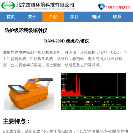
首页
关于
产品
项目
知识
联系
防护级环境级辐射仪
RAM-200D 便携式γ谱仪
放射性物质的探测与现场核素分析。可应用于环境保护，疾控（CDC）与
卫生监督机构，科研教学机构，核材料，核电站，海关与出入境检验检
疫，公共安全与核应急，国土安全，核退役及去污等领域。
主要特点：
集成度高：系统集成了NaI探测器/GM管，可以实时测量环境γ剂量率并快