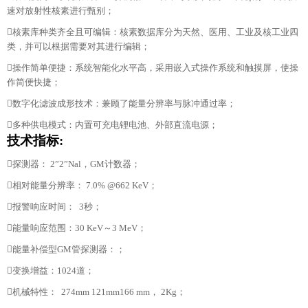
速对放射性核素进行甄别；
核素库种类齐全且可编辑：核素数据库分为天然、医用、工业及核工业四
类，并可以根据需要对其进行编辑；
操作简单便捷：系统智能化水平高，采用嵌入式操作系统和触摸屏，使操
作简便快捷；
数字化滤波成形技术：兼顾了能量分辨率与脉冲通过率；
多种供电模式：内置可充电锂电池、外部直流电源；
技术指标:
探测器： 2”2”Nal，GM计数器；
相对能量分辨率： 7.0% @662 KeV；
报警响应时间： 3秒；
能量响应范围：30 KeV～3 MeV；
能量补偿型GM管探测器：；
变换增益：1024道；
机械特性： 274mm 121mm166 mm， 2Kg；