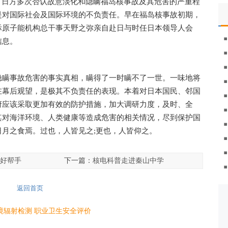
，日方多次否认故意淡化和隐瞒福岛核事故及其危害的严重程
是对国际社会及国际环境的不负责任。早在福岛核事故初期，
际原子能机构总干事天野之弥亲自赴日与时任日本领导人会
信息。
隐瞒事故危害的事实真相，瞒得了一时瞒不了一世。一味地将
在幕后观望，是极其不负责任的表现。本着对日本国民、邻国
府应该采取更加有效的防护措施，加大调研力度，及时、全
其对海洋环境、人类健康等造成危害的相关情况，尽到保护国
月之食焉。过也，人皆见之;更也，人皆仰之。
好帮手
下一篇：
核电科普走进秦山中学
返回首页
境辐射检测
职业卫生安全评价