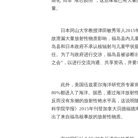
熔化”而非“堆芯损伤”，这意味着已有大
量。
日本冈山大学教授津田敏秀等人201
故泄漏大量放射性物质影响，福岛县内儿童
岛县和日本政府不承认核辐射与儿童甲状
任。为了与政府进行交涉，福岛县被诊断出
之会”，以进行交流沟通、共享资讯，并要
此外，美国伍兹霍尔海洋研究所专家
80%都进入了海洋。据悉，通过海洋放射
反而没有东侧的放射性铯水平高，这说明
科学院学报》2015年刊登加拿大贝德福
出了来自福岛核事故的放射性物质。