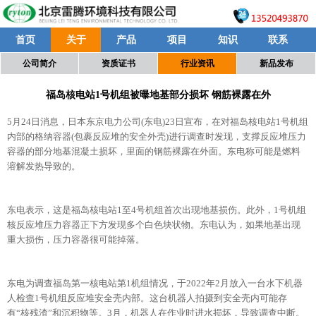
首页
关于
产品
项目
知识
联系
公司简介
资质证书
行业资讯
新品发布
福岛核电站1号机组被曝地基部分损坏 钢筋裸露在外
5月24日消息，日本东京电力公司(东电)23日宣布，在对福岛核电站1号机组
内部的格纳容器(包裹反应堆的安全外壳)进行调查时发现，支撑反应堆压力
容器的部分地基混凝土损坏，里面的钢筋裸露在外面。东电称可能是燃料
溶解发热导致的。
东电表示，这是福岛核电站1至4号机组首次出现地基损伤。此外，1号机组
核反应堆压力容器正下方发现多个白色块状物。东电认为，如果地基出现
重大损伤，压力容器很可能掉落。
东电为调查福岛第一核电站第1机组情况，于2022年2月放入一台水下机器
人检查1号机组反应堆安全壳内部。这台机器人拍摄到安全壳内可能存
有“核残渣”和沉积物等。3月，机器人在作业时进水损坏，导致调查中断。