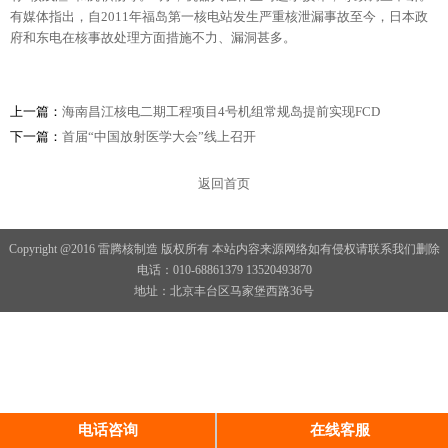
有媒体指出，自2011年福岛第一核电站发生严重核泄漏事故至今，日本政
府和东电在核事故处理方面措施不力、漏洞甚多。
上一篇：
海南昌江核电二期工程项目4号机组常规岛提前实现FCD
下一篇：
首届“中国放射医学大会”线上召开
返回首页
Copyright @2016 雷腾核制造 版权所有 本站内容来源网络如有侵权请联系我们删除
电话：010-68861379 13520493870
地址：北京丰台区马家堡西路36号
电话咨询
在线客服