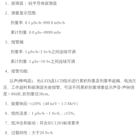
1、探测器： 硅半导体探测器
2、测量显示范围:
剂量率: 0.1 μSv/h~999.9 mSv/h
累计剂量: 0.0 μSv~9999 mSv
3、报警阈:
剂量率: 1 μSv/h~1 Sv/h之间连续可调
累计剂量: 1 μSv~10 Sv之间连续可调
4、报警功能:
以声(蜂鸣器)、光(LED)及LCD指示进行累积剂量及剂量率超阈、电池欠
压、工作超时和探测器失效报警。可设不同累积剂量增量提示声音-声响强
度 > 80dB, 距剂量仪30cm。
5、能量响应:<±20%（48 keV ~ 1.5 MeV）
6、线性误差：1 μSv/h ~ 1 Sv/h，≤15%。
7、抵冲击和振动：符合IEC1283标准要求
8、过载特性：大于20 Sv/h